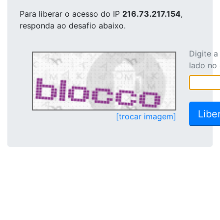
Para liberar o acesso
do IP
216.73.217.154
,
responda ao desafio abaixo.
Digite 
lado no
[trocar imagem]